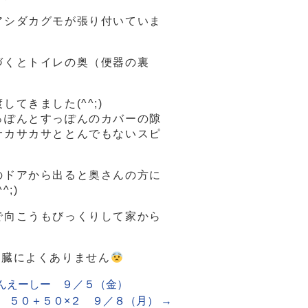
アシダカグモが張り付いていま
づくとトイレの奥（便器の裏
てきました(^^;)
っぽんとすっぽんのカバーの隙
サカサカサととんでもないスピ
のドアから出ると奥さんの方に
;)
で向こうもびっくりして家から
心臓によくありません
んえーしー ９／５（金）
５０＋５０×２ ９／８（月）
→