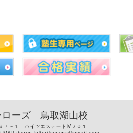
ーローズ 鳥取湖山校
６７－１ ハイツエステートⅣ２０１
AIL:heros.tottorikoyama@gmail.com