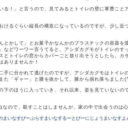
いる！」と言うので、見てみるとトイレの壁に軍曹こと
おけるぐらい縦長の構造になっているのですが、少し近
とかして」とお菓子かなんかのプラスチックの容器を渡し
」などワーワー言うてると、アシダカグモがトイレのす
スとトイレの窓からカバーごと放り出そうとしたら、カ
はありませんか！
二手に分かれて逃げたのですが、アシダカグモはトイレ
た「ギャー」と腰を抜かして、膝から崩れ落ちました(^^
の下のほうに入っていき、それ以来、姿を見ていないの
虫なので、殺すことはしませんが、家の中で出会うのは
のまいなすびーぷらすまいなするーとびーにじょうまいなすよ