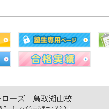
ーローズ 鳥取湖山校
６７－１ ハイツエステートⅣ２０１