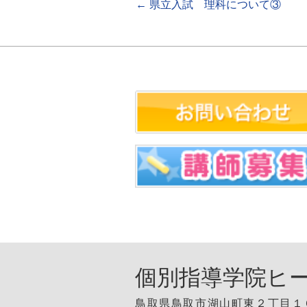
←
県立入試 理科について③
個別指導学院ヒ
鳥取県鳥取市湖山町東２丁目１