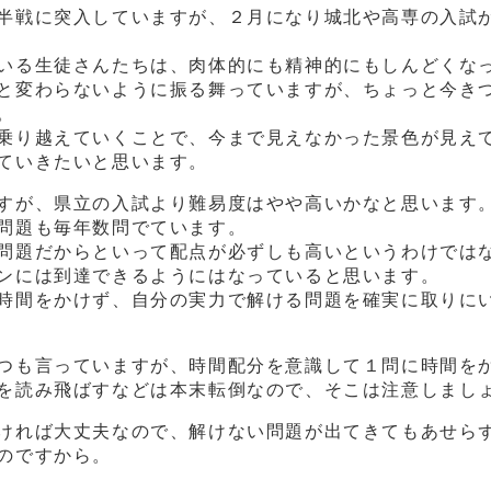
半戦に突入していますが、２月になり城北や高専の入試
いる生徒さんたちは、肉体的にも精神的にもしんどくな
と変わらないように振る舞っていますが、ちょっと今き
。
乗り越えていくことで、今まで見えなかった景色が見え
ていきたいと思います。
すが、県立の入試より難易度はやや高いかなと思います
問題も毎年数問でています。
問題だからといって配点が必ずしも高いというわけでは
ンには到達できるようにはなっていると思います。
時間をかけず、自分の実力で解ける問題を確実に取りに
つも言っていますが、時間配分を意識して１問に時間を
を読み飛ばすなどは本末転倒なので、そこは注意しまし
ければ大丈夫なので、解けない問題が出てきてもあせら
のですから。