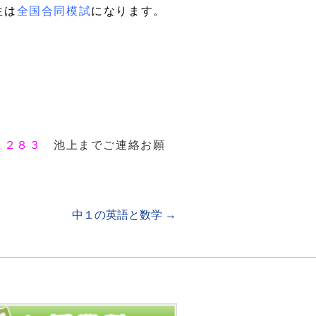
生は
全国合同模試
になります。
－０２８３
池上までご連絡お願
中１の英語と数学
→