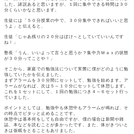
した。諸説あると思いますが、１回に集中できる時間は３０
分くらいかなと思います。
生徒には「５０分授業の中で、３０分集中できればいいと思
うよ」と伝えると、
生徒「じゃあ残りの２０分はぼけ～としていていいんです
ね！」
塾長「うん、いいよって言うと思うか？集中力Ｍａｘの状態
が３０分ってことや！」
そこから、家庭での勉強法について実際に僕がどのように勉
強していたかを伝えました。
まずアラームを３０分間にセットして、勉強を始めます。ア
ラームがなれば、次は５～１０分にセットして休憩します。
これを１セットにして、１回の勉強につき４～６セット行っ
ていました。
ポイントとしては、勉強中も休憩中もアラームが鳴れば、そ
の時点でピタッと止めることです。
休憩中は基本何をしても自由ですが、僕の場合は新聞や雑
誌、本などを読むことが多かったです。また、体がきついと
きは仮眠をとることもありました。