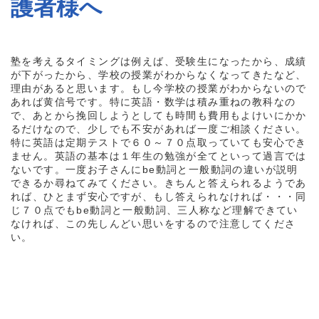
護者様へ
塾を考えるタイミングは例えば、受験生になったから、成績
が下がったから、学校の授業がわからなくなってきたなど、
理由があると思います。もし今学校の授業がわからないので
あれば黄信号です。特に英語・数学は積み重ねの教科なの
で、あとから挽回しようとしても時間も費用もよけいにかか
るだけなので、少しでも不安があれば一度ご相談ください。
特に英語は定期テストで６０～７０点取っていても安心でき
ません。英語の基本は１年生の勉強が全てといって過言では
ないです。一度お子さんにbe動詞と一般動詞の違いが説明
できるか尋ねてみてください。きちんと答えられるようであ
れば、ひとまず安心ですが、もし答えられなければ・・・同
じ７０点でもbe動詞と一般動詞、三人称など理解できてい
なければ、この先しんどい思いをするので注意してくださ
い。