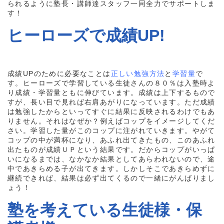
られるように塾長・講師達スタッフ一同全力でサポートしま
す！
ヒーローズで成績UP!
成績UPのために必要なことは
正しい勉強方法
と
学習量
で
す。ヒーローズで学習している生徒さんの８０％は入塾時よ
り成績・学習量ともに伸びています。成績は上下するもので
すが、長い目で見れば右肩あがりになっています。ただ成績
は勉強したからといってすぐに結果に反映されるわけでもあ
りません。それはなぜか？例えばコップをイメージしてくだ
さい。学習した量がこのコップに注がれていきます。やがて
コップの中が満杯になり、あふれ出てきたもの、このあふれ
出たものが成績ＵＰという結果です。だからコップがいっぱ
いになるまでは、なかなか結果としてあらわれないので、途
中であきらめる子が出てきます。しかしそこであきらめずに
継続できれば、結果は必ず出てくるので一緒にがんばりまし
ょう！
塾を考えている生徒様・保